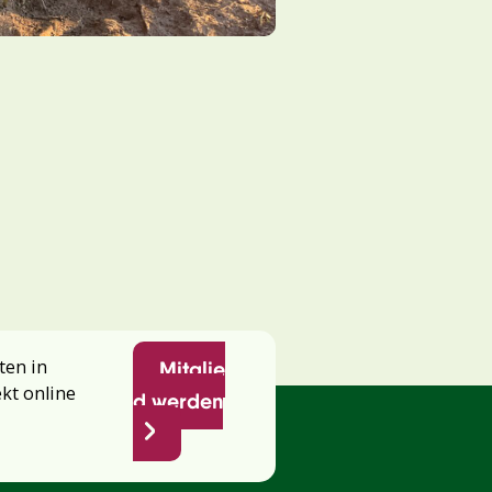
ten in
Mitglie
ekt online
d werden