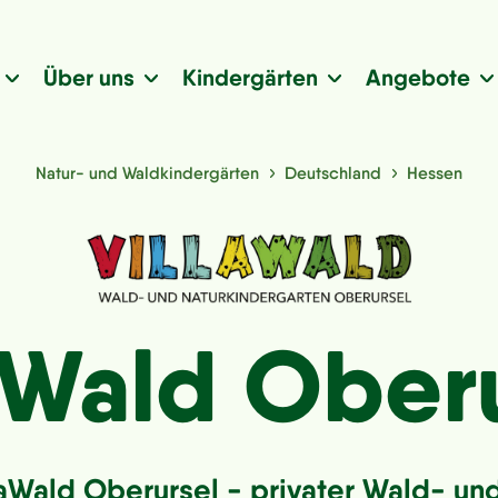
Über uns
Kindergärten
Angebote
Natur- und Waldkindergärten
Deutschland
Hessen
aWald Ober
aWald Oberursel - privater Wald- un