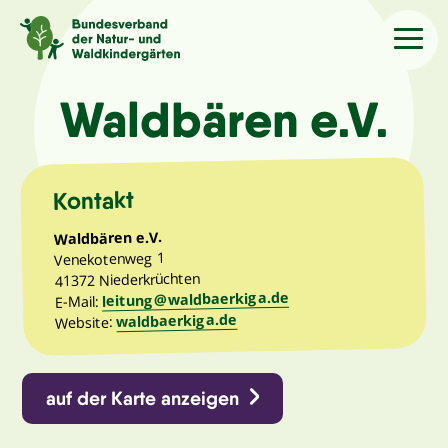
Sprache
/Language
Waldbären e.V.
Aktuelles
Kontakt
Über uns
Waldbären e.V.
Venekotenweg 1
41372 Niederkrüchten
Kindergärten
leitung@waldbaerkiga.de
E-Mail:
waldbaerkiga.de
Website:
Angebote
auf der Karte anzeigen
Kontakt