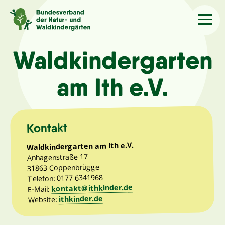
Sprache
/Language
Waldkindergarten
am Ith e.V.
Aktuelles
Über uns
Kontakt
Waldkindergarten am Ith e.V.
Kindergärten
Anhagenstraße 17
31863 Coppenbrügge
Telefon: 0177 6341968
Angebote
kontakt@ithkinder.de
E-Mail:
ithkinder.de
Website:
Kontakt