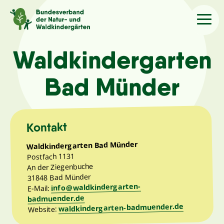
Sprache
/Language
Waldkindergarten
Bad Münder
Aktuelles
Über uns
Kontakt
Waldkindergarten Bad Münder
Kindergärten
Postfach 1131
An der Ziegenbuche
31848 Bad Münder
Angebote
info@waldkindergarten-
E-Mail:
badmuender.de
waldkindergarten-badmuender.de
Kontakt
Website: