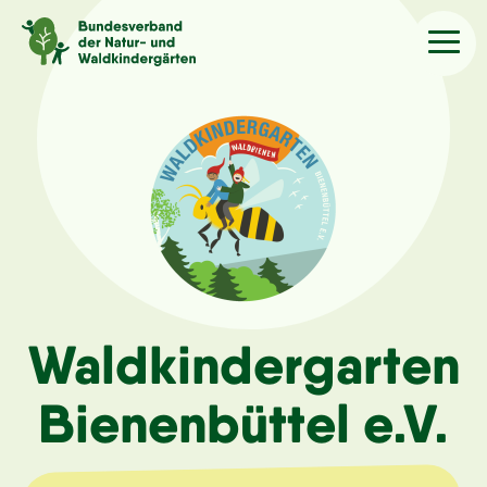
Sprache
/Language
Aktuelles
Über uns
Kindergärten
Waldkindergarten
Angebote
Bienenbüttel e.V.
Kontakt