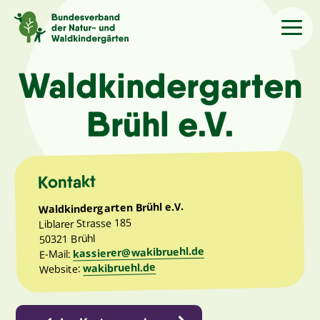
Sprache
/Language
Waldkindergarten
Brühl e.V.
Aktuelles
Über uns
Kontakt
Waldkindergarten Brühl e.V.
Kindergärten
Liblarer Strasse 185
50321 Brühl
kassierer@wakibruehl.de
Angebote
E-Mail:
wakibruehl.de
Website:
Kontakt