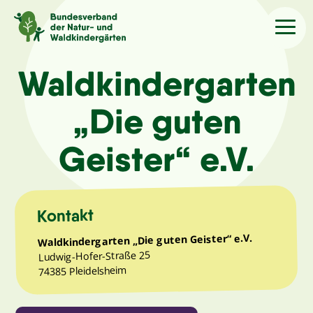
Sprache
/Language
Waldkindergarten
„Die guten
Aktuelles
Geister“ e.V.
Über uns
Kindergärten
Kontakt
Waldkindergarten „Die guten Geister“ e.V.
Angebote
Ludwig-Hofer-Straße 25
74385 Pleidelsheim
Kontakt