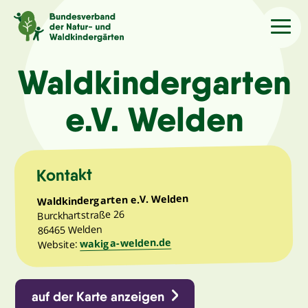
Sprache
/Language
Waldkindergarten
e.V. Welden
Aktuelles
Über uns
Kontakt
Waldkindergarten e.V. Welden
Kindergärten
Burckhartstraße 26
86465 Welden
wakiga-welden.de
Angebote
Website:
Kontakt
auf der Karte anzeigen