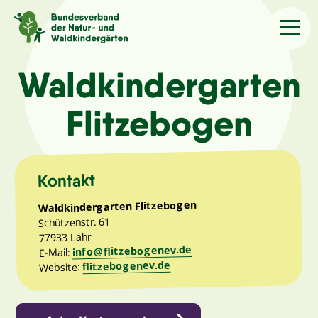
Sprache
/Language
Waldkindergarten
Flitzebogen
Aktuelles
Über uns
Kontakt
Waldkindergarten Flitzebogen
Kindergärten
Schützenstr. 61
77933 Lahr
info@flitzebogenev.de
Angebote
E-Mail:
flitzebogenev.de
Website:
Kontakt