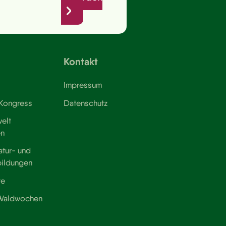
Kontakt
Impressum
 Kongress
Datenschutz
elt
en
atur- und
bildungen
te
 Waldwochen