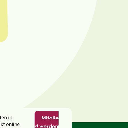
ten in
Mitglie
ekt online
d werden