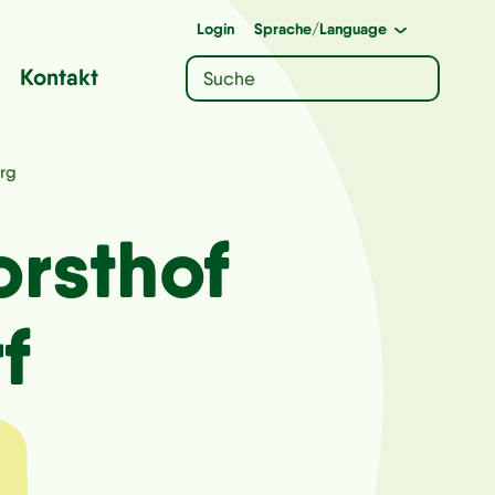
Login
Sprache
/Language
Kontakt
rg
orsthof
f