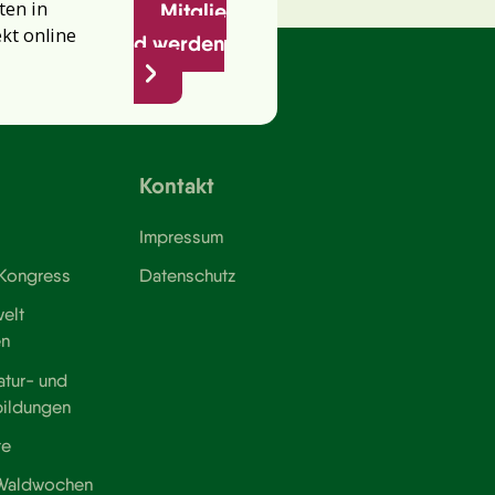
ten in
Mitglie
ekt online
d werden
Kontakt
Impressum
 Kongress
Datenschutz
elt
en
atur- und
bildungen
te
 Waldwochen