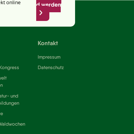
ekt online
d werden
Kontakt
Impressum
 Kongress
Datenschutz
elt
en
atur- und
bildungen
te
 Waldwochen