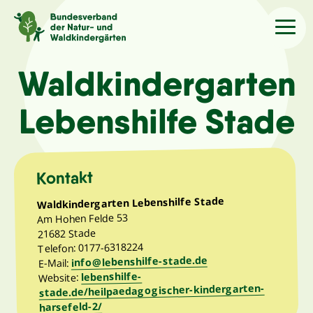
Sprache
/Language
Waldkindergarten
Lebenshilfe Stade
Aktuelles
Über uns
Kontakt
Waldkindergarten Lebenshilfe Stade
Kindergärten
Am Hohen Felde 53
21682 Stade
Telefon: 0177-6318224
Angebote
info@lebenshilfe-stade.de
E-Mail:
lebenshilfe-
Website:
stade.de/heilpaedagogischer-kindergarten-
Kontakt
harsefeld-2/