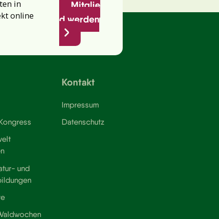
ten in
Mitglie
ekt online
d werden
Kontakt
Impressum
 Kongress
Datenschutz
elt
en
atur- und
bildungen
te
 Waldwochen