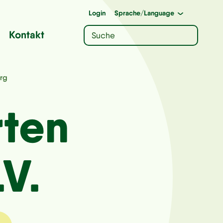
Login
Sprache
/Language
Kontakt
rg
rten
.V.