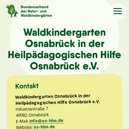
Sprache
/Language
Waldkindergarten
Osnabrück in der
Aktuelles
Heilpädagogischen Hilfe
Osnabrück e.V.
Über uns
Kontakt
Kindergärten
Waldkindergarten Osnabrück in der
Heilpädagogischen Hilfe Osnabrück e.V.
Angebote
Industriestraße 7
49082 Osnabrück
Kontakt
info@os-hho.de
E-Mail:
os-hho.de
Website: