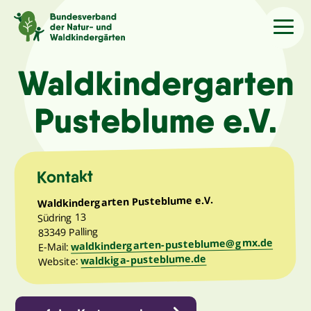
Sprache
/Language
Waldkindergarten
Pusteblume e.V.
Aktuelles
Über uns
Kontakt
Waldkindergarten Pusteblume e.V.
Kindergärten
Südring 13
83349 Palling
waldkindergarten-pusteblume@gmx.de
Angebote
E-Mail:
waldkiga-pusteblume.de
Website:
Kontakt