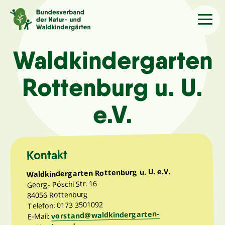
Sprache
/Language
Waldkindergarten
Rottenburg u. U.
Aktuelles
e.V.
Über uns
Kindergärten
Kontakt
Waldkindergarten Rottenburg u. U. e.V.
Angebote
Georg- Pöschl Str. 16
84056 Rottenburg
Telefon: 0173 3501092
Kontakt
vorstand@waldkindergarten-
E-Mail: