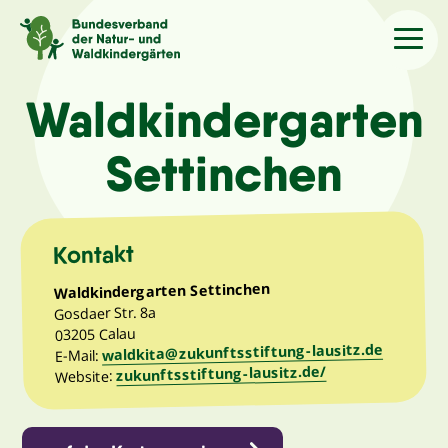
Sprache
/Language
Waldkindergarten
Settinchen
Aktuelles
Über uns
Kontakt
Waldkindergarten Settinchen
Kindergärten
Gosdaer Str. 8a
03205 Calau
waldkita@zukunftsstiftung-lausitz.de
Angebote
E-Mail:
zukunftsstiftung-lausitz.de/
Website:
Kontakt