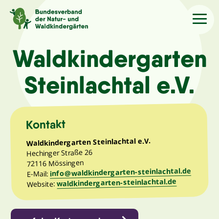
Sprache
/Language
Waldkindergarten
Steinlachtal e.V.
Aktuelles
Über uns
Kontakt
Waldkindergarten Steinlachtal e.V.
Kindergärten
Hechinger Straße 26
72116 Mössingen
info@waldkindergarten-steinlachtal.de
Angebote
E-Mail:
waldkindergarten-steinlachtal.de
Website:
Kontakt