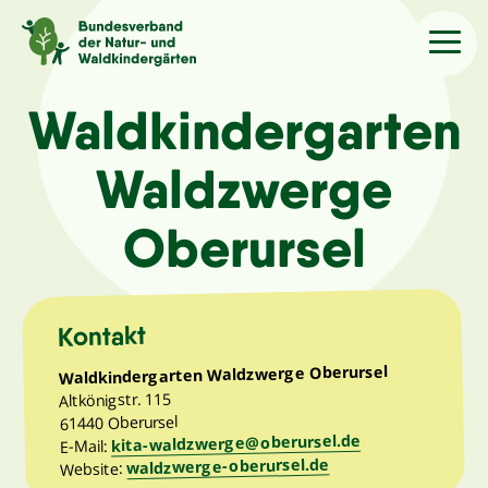
Sprache
/Language
Waldkindergarten
Waldzwerge
Aktuelles
Oberursel
Über uns
Kindergärten
Kontakt
Waldkindergarten Waldzwerge Oberursel
Angebote
Altkönigstr. 115
61440 Oberursel
kita-waldzwerge@oberursel.de
E-Mail:
Kontakt
waldzwerge-oberursel.de
Website: