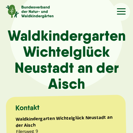
Sprache
/Language
Waldkindergarten
Wichtelglück
Aktuelles
Neustadt an der
Über uns
Aisch
Kindergärten
Angebote
Kontakt
Waldkindergarten Wichtelglück Neustadt an
Kontakt
der Aisch
Eilersweg 9