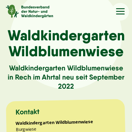
Sprache
/Language
Waldkindergarten
Wildblumenwiese
Aktuelles
Waldkindergarten Wildblumenwiese
Über uns
in Rech im Ahrtal neu seit September
2022
Kindergärten
Angebote
Kontakt
Waldkindergarten Wildblumenwiese
Kontakt
Burgwiese