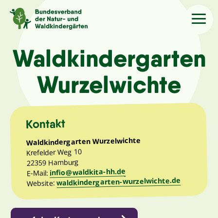
Sprache
/Language
Waldkindergarten
Wurzelwichte
Aktuelles
Über uns
Kontakt
Waldkindergarten Wurzelwichte
Kindergärten
Krefelder Weg 10
22359 Hamburg
infio@waldkita-hh.de
Angebote
E-Mail:
waldkindergarten-wurzelwichte.de
Website:
Kontakt